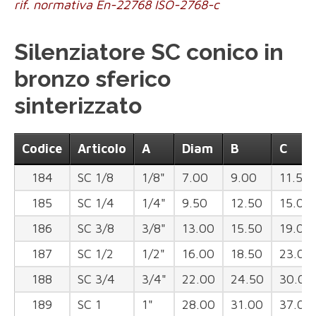
rif. normativa En-22768 ISO-2768-c
Silenziatore SC conico in
bronzo sferico
sinterizzato
Codice
Articolo
A
Diam
B
C
184
SC 1/8
1/8"
7.00
9.00
11.50
185
SC 1/4
1/4"
9.50
12.50
15.00
186
SC 3/8
3/8"
13.00
15.50
19.00
187
SC 1/2
1/2"
16.00
18.50
23.00
188
SC 3/4
3/4"
22.00
24.50
30.00
189
SC 1
1"
28.00
31.00
37.00