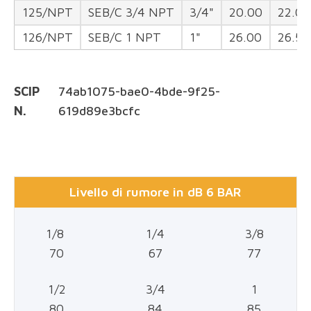
125/NPT
SEB/C 3/4 NPT
3/4"
20.00
22.00
126/NPT
SEB/C 1 NPT
1"
26.00
26.50
SCIP
74ab1075-bae0-4bde-9f25-
N.
619d89e3bcfc
Livello di rumore in dB 6 BAR
1/8
1/4
3/8
70
67
77
1/2
3/4
1
80
84
85