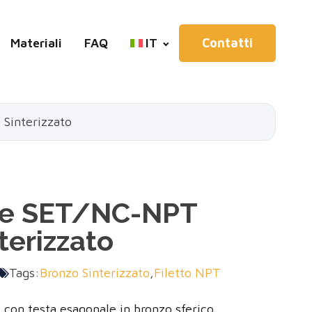
Materiali
FAQ
IT
Contatti
Sinterizzato
ore SET/NC-NPT
terizzato
Tags:
Bronzo Sinterizzato
,
Filetto NPT
e con testa esagonale in bronzo sferico