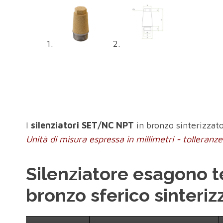
I
silenziatori SET/NC NPT
in bronzo sinterizzato 
Unità di misura espressa in millimetri - tolleran
Silenziatore esagono t
bronzo sferico sinteriz