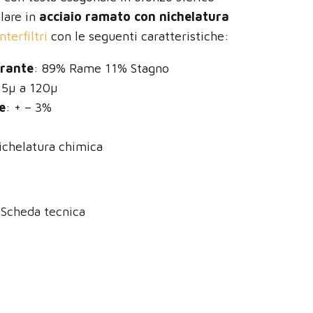
olare in
acciaio ramato con nichelatura
nterfiltri
con le seguenti caratteristiche:
trante
: 89% Rame 11% Stagno
 5µ a 120µ
e
: + – 3%
nichelatura chimica
Scheda tecnica