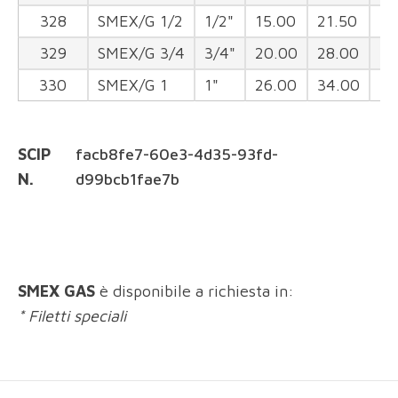
328
SMEX/G 1/2
1/2"
15.00
21.50
12
329
SMEX/G 3/4
3/4"
20.00
28.00
15
330
SMEX/G 1
1"
26.00
34.00
18
SCIP
facb8fe7-60e3-4d35-93fd-
N.
d99bcb1fae7b
SMEX GAS
è disponibile a richiesta in:
* Filetti speciali