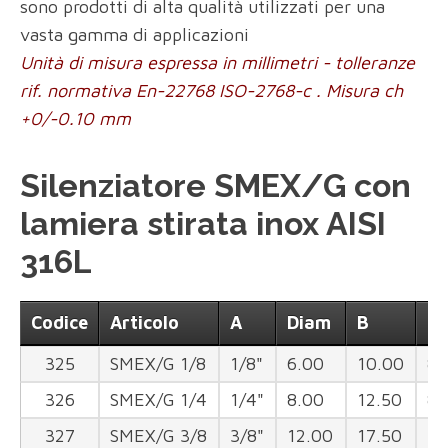
sono prodotti di alta qualità utilizzati per una
vasta gamma di applicazioni
Unità di misura espressa in millimetri - tolleranze
rif. normativa En-22768 ISO-2768-c . Misura ch
+0/-0.10 mm
Silenziatore SMEX/G con
lamiera stirata inox AISI
316L
Codice
Articolo
A
Diam
B
D
325
SMEX/G 1/8
1/8"
6.00
10.00
8
326
SMEX/G 1/4
1/4"
8.00
12.50
8
327
SMEX/G 3/8
3/8"
12.00
17.50
10